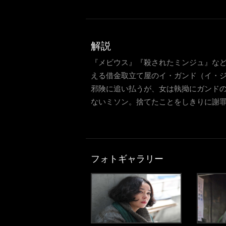
解説
『メビウス』『殺されたミンジュ』など
える借金取立て屋のイ・ガンド（イ・ジ
邪険に追い払うが、女は執拗にガンド
ないミソン。捨てたことをしきりに謝罪
フォトギャラリー