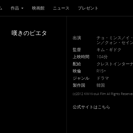
ム
作品
映画館
ニュース
プレゼント
嘆きのピエタ
出演
チョ・ミンス／イ
ン／クォン・セイ
監督
キム・ギドク
上映時間
104分
配給
クレストインター
映倫
R15+
ジャンル
ドラマ
製作国
韓国
(c)2012 KIM Ki-duk Film All Rights Reserve
公式サイトはこちら