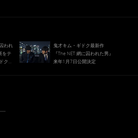
囚われ
鬼才キム・ギドク最新作
断をテ
『The NET 網に囚われた男』
ドク最
来年1月7日公開決定
囚われた