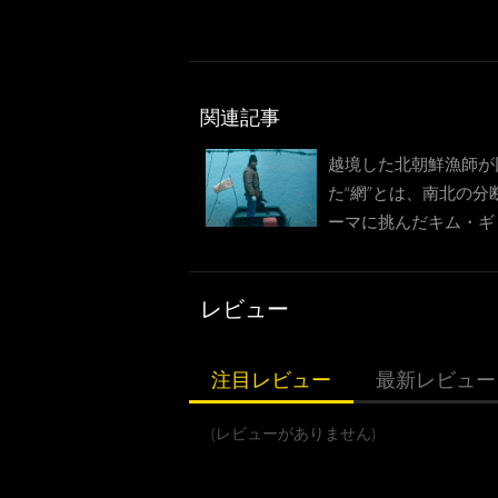
関連記事
越境した北朝鮮漁師が
た“網”とは、南北の分
ーマに挑んだキム・ギ
新作『The NET 網に
男』予告
レビュー
注目レビュー
最新レビュー
(レビューがありません)