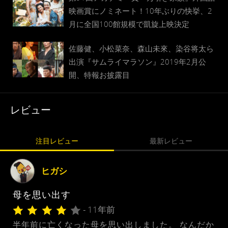
映画賞にノミネート！10年ぶりの快挙、2
月に全国100館規模で凱旋上映決定
佐藤健、小松菜奈、森山未來、染谷将太ら
出演『サムライマラソン』2019年2月公
開、特報お披露目
レビュー
注目レビュー
最新レビュー
ヒガシ
母を思い出す
- 11年前
半年前に亡くなった母を思い出しました。 なんだか