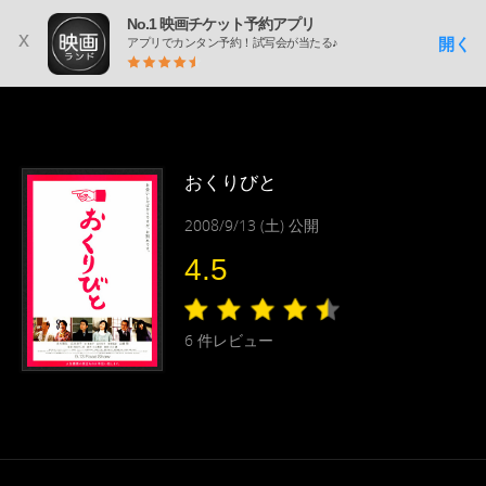
No.1 映画チケット予約アプリ
x
開く
アプリでカンタン予約！試写会が当たる♪
おくりびと
2008/9/13 (土) 公開
4.5
6
件レビュー