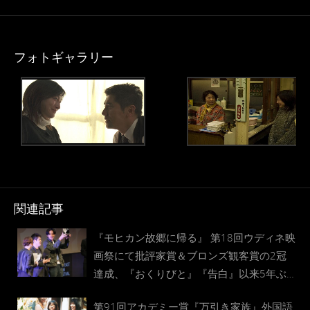
フォトギャラリー
関連記事
『モヒカン故郷に帰る』 第18回ウディネ映
画祭にて批評家賞＆ブロンズ観客賞の2冠
達成、『おくりびと』『告白』以来5年ぶ
りの快挙
第91回アカデミー賞『万引き家族』外国語