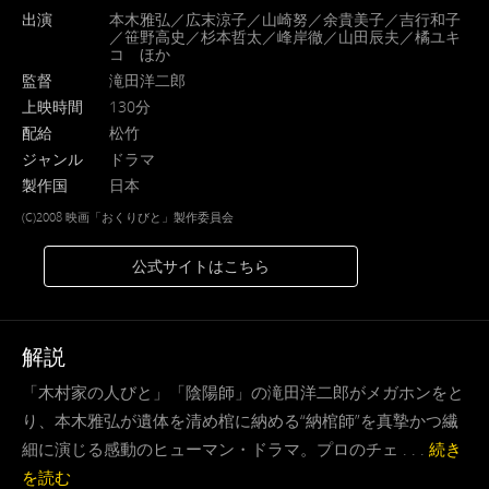
出演
本木雅弘／広末涼子／山崎努／余貴美子／吉行和子
／笹野高史／杉本哲太／峰岸徹／山田辰夫／橘ユキ
コ ほか
監督
滝田洋二郎
上映時間
130分
配給
松竹
ジャンル
ドラマ
製作国
日本
(C)2008 映画「おくりびと」製作委員会
公式サイトはこちら
解説
「木村家の人びと」「陰陽師」の滝田洋二郎がメガホンをと
り、本木雅弘が遺体を清め棺に納める“納棺師”を真摯かつ繊
細に演じる感動のヒューマン・ドラマ。プロのチェ . . .
続き
を読む