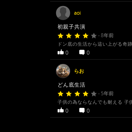
aoi
初親子共演
- 8年前
ドン底の生活から這い上がる奇跡
0
0
らお
どん底生活
- 5年前
子供の為ならなんでも耐える 子
0
0