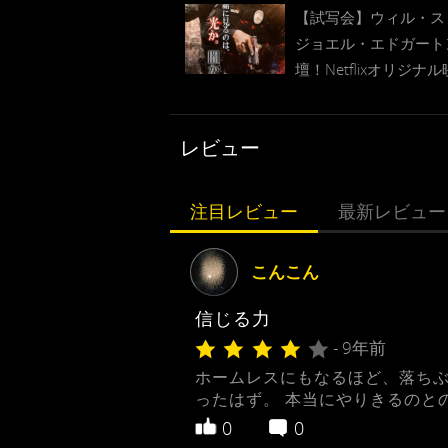
【試写会】ウィル・ス
ジョエル・エドガート
壇！Netflixオリジナ
『ブライト』試写会プ
ト
レビュー
注目レビュー
最新レビュー
こんこん
信じる力
- 9年前
ホームレスにもなるほど、落ちぶ
ったはず。 本当にやりきるのと
0
0