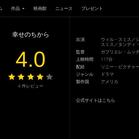
ム
作品
映画館
ニュース
プレゼント
幸せのちから
出演
ウィル・スミス／
スミス／タンディ
4.0
監督
ガブリエレ・ムッ
上映時間
117分
配給
ソニー・ピクチャー
ジャンル
ドラマ
製作国
アメリカ
4
件レビュー
公式サイトはこちら