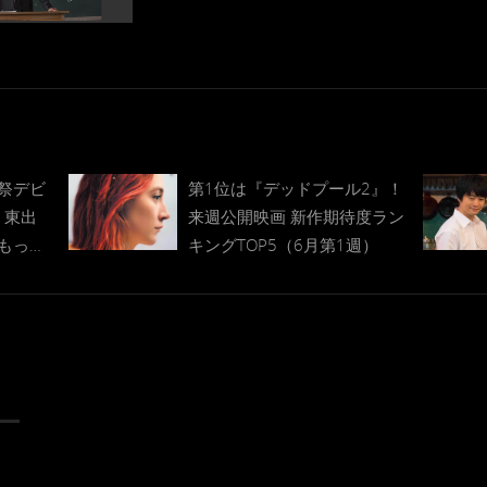
祭デビ
第1位は『デッドプール2』！
E』東出
来週公開映画 新作期待度ラン
もっと
キングTOP5（6月第1週）