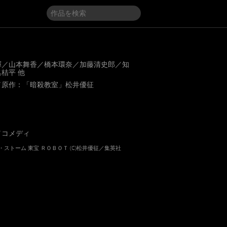
暉／山本舞香／橋本環奈／加藤清史郎／知
桔平 他
／原作：「暗殺教室」松井優征
／コメディ
ェイ・ストーム 東宝 ＲＯＢＯＴ (C)松井優征／集英社