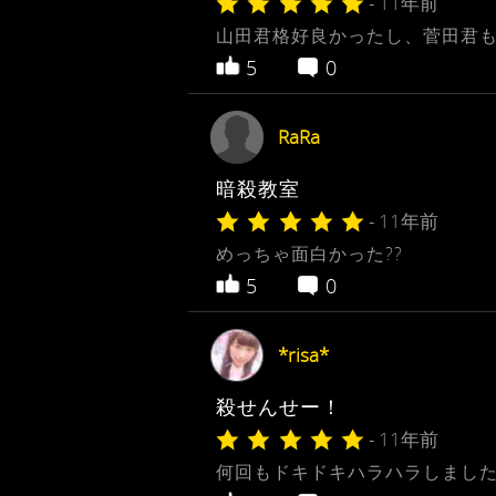
- 11年前
山田君格好良かったし、菅田君も
5
0
RaRa
暗殺教室
- 11年前
めっちゃ面白かった??
5
0
*risa*
殺せんせー！
- 11年前
何回もドキドキハラハラしました