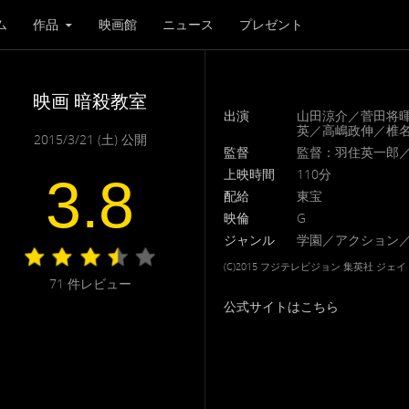
ム
作品
映画館
ニュース
プレゼント
映画 暗殺教室
出演
山田涼介／菅田将
英／高嶋政伸／椎名
2015/3/21 (土) 公開
監督
監督：羽住英一郎
上映時間
110分
3.8
配給
東宝
映倫
G
ジャンル
学園／アクション
(C)2015 フジテレビジョン 集英社 ジ
71
件レビュー
公式サイトはこちら