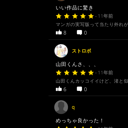
いい作品に驚き
- 11年前
マンガの実写版って当たり外れが
8
0
ストロボ
山田くんさ、、、
- 11年前
山田くんカッコイイけど、渚と
6
0
q
めっちゃ良かった！