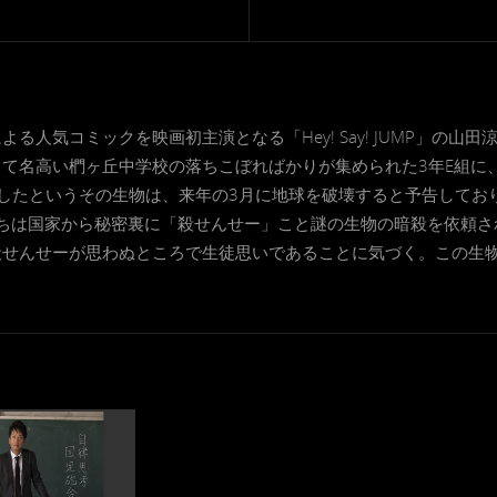
る人気コミックを映画初主演となる「Hey! Say! JUMP」の山
て名高い椚ヶ丘中学校の落ちこぼればかりが集められた3年E組に
したというその生物は、来年の3月に地球を破壊すると予告してお
ちは国家から秘密裏に「殺せんせー」こと謎の生物の暗殺を依頼さ
せんせーが思わぬところで生徒思いであることに気づく。この生物