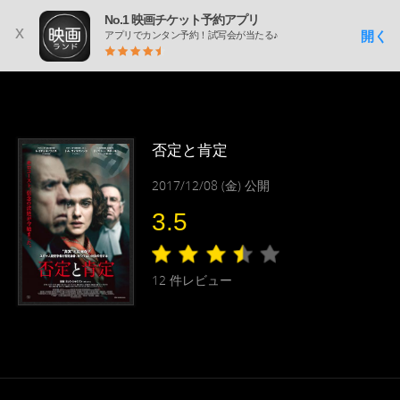
No.1 映画チケット予約アプリ
x
開く
アプリでカンタン予約！試写会が当たる♪
否定と肯定
2017/12/08 (金) 公開
3.5
12
件レビュー