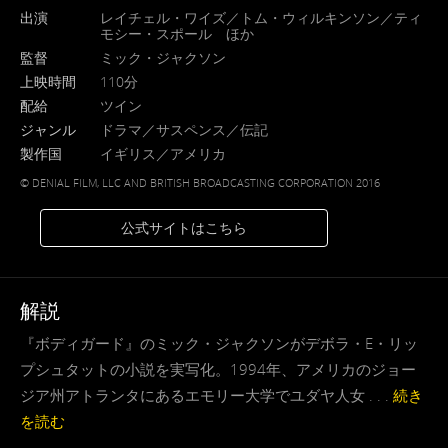
出演
レイチェル・ワイズ／トム・ウィルキンソン／ティ
モシー・スポール ほか
監督
ミック・ジャクソン
上映時間
110分
配給
ツイン
ジャンル
ドラマ／サスペンス／伝記
製作国
イギリス／アメリカ
© DENIAL FILM, LLC AND BRITISH BROADCASTING CORPORATION 2016
公式サイトはこちら
解説
『ボディガード』のミック・ジャクソンがデボラ・E・リッ
プシュタットの小説を実写化。1994年、アメリカのジョー
ジア州アトランタにあるエモリー大学でユダヤ人女 . . .
続き
を読む