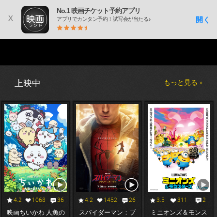
No.1 映画チケット予約アプリ
x
開く
アプリでカンタン予約！試写会が当たる♪
上映中
もっと見る »
4.2
1068
36
4.2
1452
26
3.5
311
2
映画ちいかわ 人魚の
スパイダーマン：ブ
ミニオンズ＆モンス