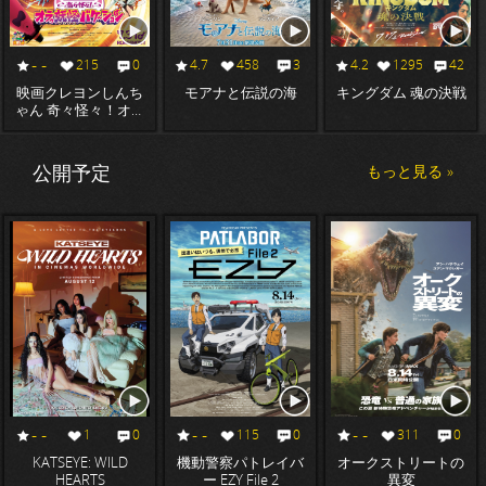
- -
215
0
4.7
458
3
4.2
1295
42
映画クレヨンしんち
モアナと伝説の海
キングダム 魂の決戦
ゃん 奇々怪々！オラ
の妖怪バケ～ション
公開予定
もっと見る »
- -
- -
- -
1
0
115
0
311
0
KATSEYE: WILD
機動警察パトレイバ
オークストリートの
HEARTS
ー EZY File 2
異変