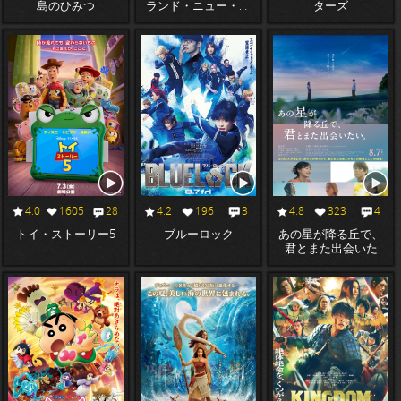
島のひみつ
ランド・ニュー・デ
ターズ
イ
4.0
1605
28
4.2
196
3
4.8
323
4
トイ・ストーリー5
ブルーロック
あの星が降る丘で、
君とまた出会いた
い。