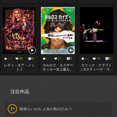
- -
- -
- -
46
0
21
0
14
0
レディ・オア・ノッ
カルロス・カイザー
エリック・クラプト
ト 2
サッカー史上最も奇
ン&スティーヴ・ウィ
妙な成功者
ンウッド:「ライヴ・
アット・マディソ
ン・スクエア・ガー
デン 2008」
注目作品
映画ちいかわ 人魚の島のひみつ