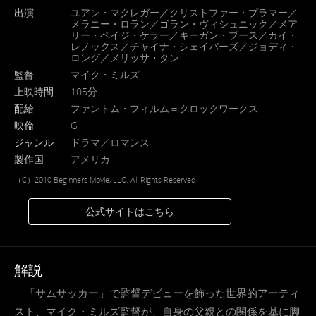
出演
ユアン・マクレガー／クリストファー・プラマー／
メラニー・ロラン／ゴラン・ヴィシュニック／メア
リー・ペイジ・ケラー／キーガン・ブース／カイ・
レノックス／チャイナ・シェイバーズ／ジョディ・
ロング／メリッサ・タン
監督
マイク・ミルズ
上映時間
105分
配給
ファントム・フィルム＝クロックワークス
映倫
G
ジャンル
ドラマ／ロマンス
製作国
アメリカ
（C）2010 Beginners Movie, LLC. All Rights Reserved.
公式サイトはこちら
解説
「サムサッカー」で監督デビューを飾った世界的アーティ
スト、マイク・ミルズ監督が、自身の父親との関係を基に脚