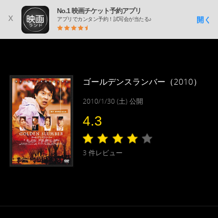
No.1 映画チケット予約アプリ
x
開く
アプリでカンタン予約！試写会が当たる♪
ゴールデンスランバー（2010）
2010/1/30 (土) 公開
4.3
3
件レビュー