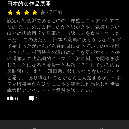
日本的な作品展開
- 7年前
設定は社会派であるものの、序盤はコメディ仕立て
なので、このまま行くのかと思いきや、気持ち良い
ほどの伏線回収で見事に「倍返し」を食らってしま
った。 このあたり、日本の漫画にありがちなギャグ
で始まったがだんだん真面目になっていくのを彷彿
とさせた。邦画特有の演出のような気がする。 のち
に堺雅人の代名詞的ドラマ『半沢直樹』で同僚を演
じることになる滝藤賢一と共演（？）しているのも
興味深い。 また、濱田岳。彼しかできない役だった
と思う。 あり得ないことがどんどん起きるが、ケネ
ディ暗殺事件を題材に日本を舞台に作品化した伊坂
幸太郎のアイディアに賞賛を送りたい。
0
0