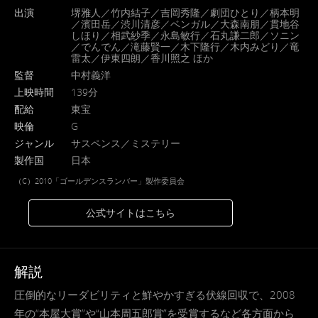
出演
堺雅人／竹内結子／吉岡秀隆／劇団ひとり／柄本明
／濱田岳／渋川清彦／ベンガル／大森南朋／貫地谷
しほり／相武紗季／永島敏行／石丸謙二郎／ソニン
／でんでん／滝藤賢一／木下隆行／木内みどり／竜
雷太／伊東四朗／香川照之 ほか
監督
中村義洋
上映時間
139分
配給
東宝
映倫
G
ジャンル
サスペンス／ミステリー
製作国
日本
（C）2010「ゴールデンスランバー」製作委員会
公式サイトはこちら
解説
圧倒的なリーダビリティと鮮やかすぎる伏線回収で、2008
年の“本屋大賞”や“山本周五郎賞”を受賞するなど各方面から