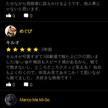
たせながら視聴者に訴えかけるようです。他人事じ
ゃないと思います。
0
0
めぐぴ
キルオ
- 8年前
キルオが可愛すぎて3回劇場で観た上にDVD買いま
した(◍•ᴗ•◍)‼︎ 物語もスピード感があるから、観て
て飽きないし、ところどころクスッと笑える！ 仙台
もよく行くので、街並み見てあそこか！て思いなが
ら観てました。 大好きな映画です！
0
0
Marco Me Mi-So