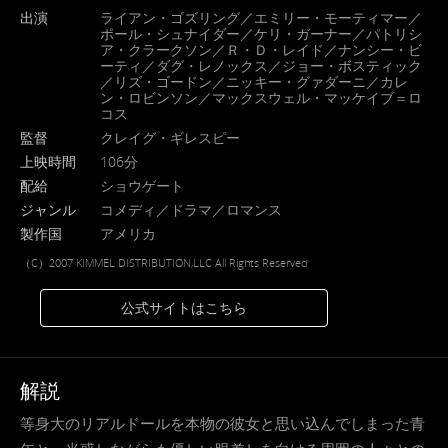
出演
ライアン・ゴズリング／エミリー・モーティマー／
ポール・シュナイダー／ケリ・ガーナー／パトリシ
ア・クラークソン／Ｒ・Ｄ・レイド／ナンシー・ビ
ーティ／ダグ・レノックス／ジョー・ボスティック
／リズ・ゴードン／ニッキー・グァダーニ／カレ
ン・ロビンソン／マックスウェル・マッケイブ＝ロ
コス
監督
クレイグ・ギレスピー
上映時間
106分
配給
ショウゲート
ジャンル
コメディ／ドラマ／ロマンス
製作国
アメリカ
（C）2007 KIMMEL DISTRIBUTION,LLC All Rights Reserved
公式サイトはこちら
解説
等身大のリアルドールを本物の彼女と思い込んでしまった青