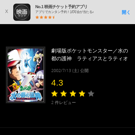
No.1 映画チケット予約アプリ
x
開く
アプリでカンタン予約！試写会が当たる♪
劇場版ポケットモンスター／水の
都の護神 ラティアスとラティオ
ス
2002/7/13 (土) 公開
4.3
2
件レビュー