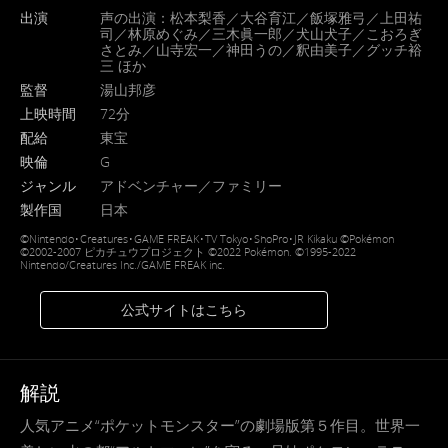
出演
声の出演：松本梨香／大谷育江／飯塚雅弓／上田祐
司／林原めぐみ／三木眞一郎／犬山犬子／こおろぎ
さとみ／山寺宏一／神田うの／釈由美子／グッチ裕
三 ほか
監督
湯山邦彦
上映時間
72分
配給
東宝
映倫
G
ジャンル
アドベンチャー／ファミリー
製作国
日本
©Nintendo･Creatures･GAME FREAK･TV Tokyo･ShoPro･JR Kikaku ©Pokémon
©2002-2007 ピカチュウプロジェクト ©2022 Pokémon. ©1995-2022
Nintendo/Creatures Inc./GAME FREAK inc.
公式サイトはこちら
解説
人気アニメ“ポケットモンスター”の劇場版第５作目。世界一