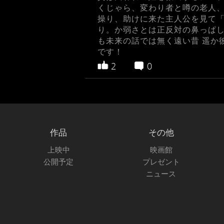
くじゃら、変わり者と噂の老人、
操り、助けに来た主人公を見て
り。か弱さとは正反対の鼻っぱし
も未来の話では無く遠い昔 遥か
です！
2
0
作品
その他
上映中
映画館
公開予定
プレゼント
ニュース