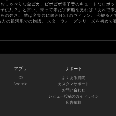
おしゃべりな金ピカ、ピポピポ電子音のキュートなロボッ
「子供兵？」と言い、乗って来た宇宙船を見れば「あれで来
らの強さ。 敵は名実共に銀河No.1のヴィラン。 今観る
彼方の銀河系での物語。 スターウォーズシリーズを初めて
アプリ
サポート
iOS
よくある質問
Android
カスタマサポート
お問い合わせ
レビュー投稿のガイドライン
広告掲載