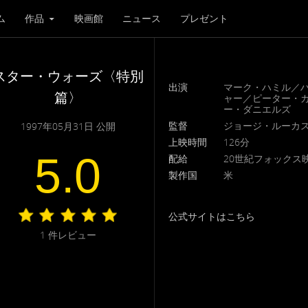
ム
作品
映画館
ニュース
プレゼント
スター・ウォーズ〈特別
出演
マーク・ハミル／
篇〉
ャー／ピーター・
ー・ダニエルズ
監督
ジョージ・ルーカ
1997年05月31日 公開
上映時間
126分
5.0
配給
20世紀フォックス
製作国
米
公式サイトはこちら
1
件レビュー