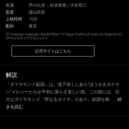
出演
声の出演 ：松本梨香／大谷育江
監督
湯山邦彦
上映時間
76分
配給
東宝
(C) Nintendo･Creatures･GAME FREAK･TV Tokyo･ShoPro･JR Kikaku (C) Pokémon (C)
2014 ピカチュウプロジェクト
公式サイトはこちら
解説
「ダイヤモンド鉱国」は、地下深くにあり“ほうせきポケモ
ン”メレシーたちが平和に暮らす美しい国。この国には、巨
大なダイヤモンド「聖なるダイヤ」があり、鉱国を維 . . .
続
きを読む