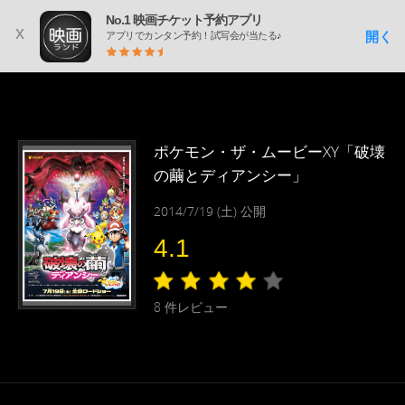
No.1 映画チケット予約アプリ
x
開く
アプリでカンタン予約！試写会が当たる♪
ポケモン・ザ・ムービーXY「破壊
の繭とディアンシー」
2014/7/19 (土) 公開
4.1
8
件レビュー