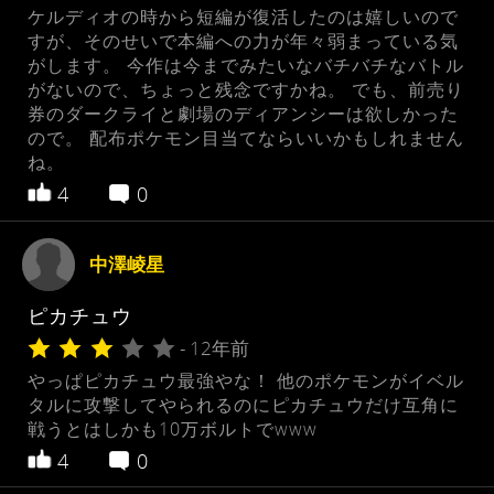
ケルディオの時から短編が復活したのは嬉しいので
すが、そのせいで本編への力が年々弱まっている気
がします。 今作は今までみたいなバチバチなバトル
がないので、ちょっと残念ですかね。 でも、前売り
券のダークライと劇場のディアンシーは欲しかった
ので。 配布ポケモン目当てならいいかもしれません
ね。
4
0
中澤崚星
ピカチュウ
- 12年前
やっぱピカチュウ最強やな！ 他のポケモンがイベル
タルに攻撃してやられるのにピカチュウだけ互角に
戦うとはしかも10万ボルトでwww
4
0