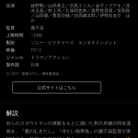
出演
綾野剛／山田孝之／沢尻エリカ／金子ノブアキ／深
水元基／村上淳／久保田悠来／真野恵里菜／安田顕
／山田優／豊原功補／吉田鋼太郎／伊勢谷友介 ほ
か
監督
園子温
上映時間
139分
配給
ソニー・ピクチャーズ エンタテインメント
映倫
PG12
ジャンル
ドラマ／アクション
製作国
日本
(C) 2015「新宿スワン」製作委員会
公式サイトはこちら
解説
自らのスカウトマンの体験をもとに描いた和久井健の同名漫
画を、『愛のむきだし』『冷たい熱帯魚』の園子温監督が実