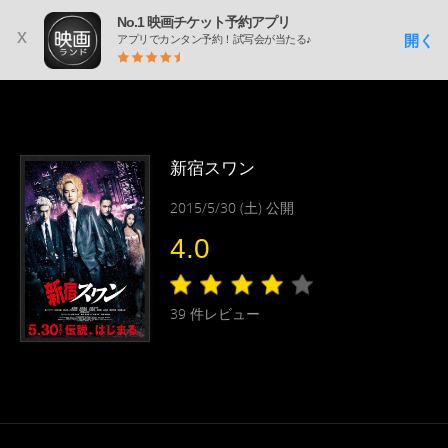
No.1 映画チケット予約アプリ
x
開く
アプリでカンタン予約！試写会が当たる♪
新宿スワン
2015/5/30 (土) 公開
4.0
39
件レビュー