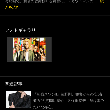
写映画化。新宿の歌舞伎町を舞台に、スカウトマンの . . .
続
きを読む
フォトギャラリー
関連記事
『新宿スワンⅡ』綾野剛、観客からの“記者
並み”の質問に感心、久保田悠来「剛は海み
たいな存在」