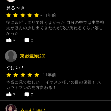
見るべき
- 11年前
役に皆ピッタリで凄くよかった 自分の中では中野裕
太がほんの少し出てきたのが飛び跳ねるくらい嬉し
かった
3
0
東 紗亜弥(20)
やばい！
- 11年前
本当に見て欲しい！ イケメン揃いの目の保養！ ス
カウトマンの見方変わる！
3
0
るーん( ･⊝･ )