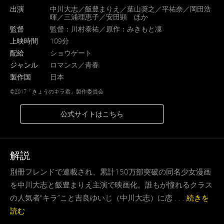
出演
中川大志／飯豊まりえ／葉山奨之／平祐奈／岡田浩
暉／三浦理恵子／安田顕 ほか
監督
監督：川村泰祐／原作：みきもと凜
上映時間
109分
配給
ショウゲート
ジャンル
ロマンス／青春
製作国
日本
©2017「きょうのキラ君」製作委員会
公式サイトはこちら
解説
別冊フレンドで連載され、累計150万部突破の同名少女漫画
を中川大志と飯豊まりえ主演で映画化。誰もが憧れるクラス
の人気者“キラ”こと吉良ゆいじ（中川大志）に恋 . . .
続きを
読む