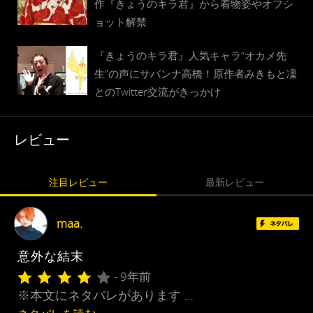
作『きょうのキラ君』から着物姿やオフシ
ョット解禁
『きょうのキラ君』人気キャラ“オカメ先
生”の声にサバンナ高橋！原作者みきもと凜
とのTwitter交流がきっかけ
レビュー
注目レビュー
最新レビュー
maa.
意外な結末
- 9年前
※本文にネタバレがあります …