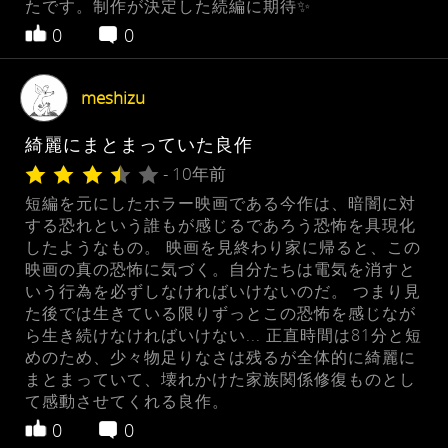
たです。制作が決定した続編に期待✨
0
0
meshizu
綺麗にまとまっていた良作
- 10年前
短編を元にしたホラー映画である今作は、暗闇に対
する恐れという誰もが感じるであろう恐怖を具現化
したようなもの。 映画を見終わり家に帰ると、この
映画の真の恐怖に気づく。自分たちは電気を消すと
いう行為を必ずしなければいけないのだ。 つまり見
た後では生きている限りずっとこの恐怖を感じなが
ら生き続けなければいけない... 正直時間は81分と短
めのため、少々物足りなさは残るが全体的に綺麗に
まとまっていて、壊れかけた家族関係修復ものとし
て感動させてくれる良作。
0
0