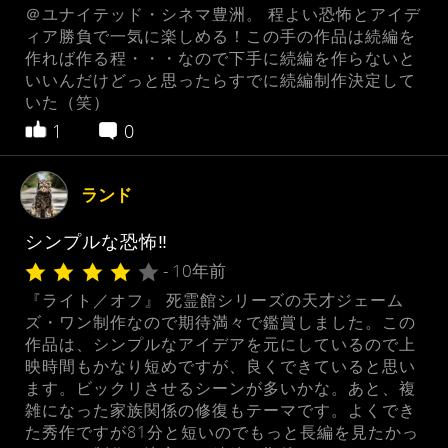
＠ユナイテッド・シネマ豊洲。 程よい恐怖とアイデ
ィア勝負で一気に楽しめる！この手の作品は続編を
作れば作る程・・・なので下手に続編を作らないと
いいんだけどっと思ったらすでに続編制作決定して
いた（笑）
1
0
ランド
シンプルな恐怖‼︎
- 10年前
『ライト／オフ』 死霊館シリーズの天才ジェーム
ズ・ワン制作なので期待満々で鑑賞しました。この
作品は、シンプルなアイデアを元にしているので上
映時間もかなり短めですが、良くできていると思い
ます。ビックリさせるシーンが多いかな。あと、複
雑になった家族関係の修復もテーマです。よくでき
た秀作ですが81分と短いのでもっと長編を見たかっ