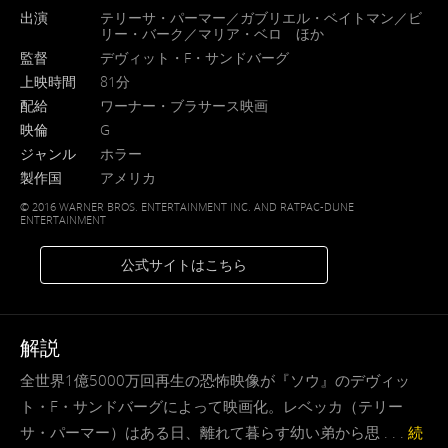
出演
テリーサ・パーマー／ガブリエル・ベイトマン／ビ
リー・バーク／マリア・ベロ ほか
監督
デヴィット・F・サンドバーグ
上映時間
81分
配給
ワーナー・ブラサース映画
映倫
G
ジャンル
ホラー
製作国
アメリカ
© 2016 WARNER BROS. ENTERTAINMENT INC. AND RATPAC-DUNE
ENTERTAINMENT
公式サイトはこちら
解説
全世界1億5000万回再生の恐怖映像が『ソウ』のデヴィッ
ト・F・サンドバーグによって映画化。レベッカ（テリー
サ・パーマー）はある日、離れて暮らす幼い弟から思 . . .
続