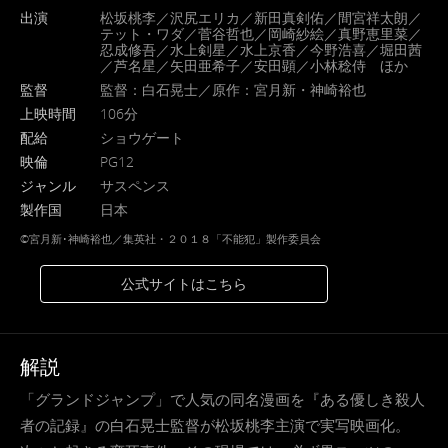
出演
松坂桃李／沢尻エリカ／新田真剣佑／間宮祥太朗／
テット・ワダ／菅谷哲也／岡崎紗絵／真野恵里菜／
忍成修吾／水上剣星／水上京香／今野浩喜／堀田茜
／芦名星／矢田亜希子／安田顕／小林稔侍 ほか
監督
監督：白石晃士／原作：宮月新・神崎裕也
上映時間
106分
配給
ショウゲート
映倫
PG12
ジャンル
サスペンス
製作国
日本
©宮月新･神崎裕也／集英社・２０１８「不能犯」製作委員会
公式サイトはこちら
解説
「グランドジャンプ」で人気の同名漫画を『ある優しき殺人
者の記録』の白石晃士監督が松坂桃李主演で実写映画化。