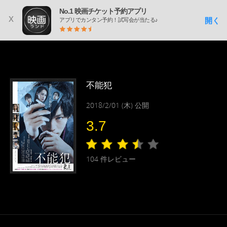
No.1 映画チケット予約アプリ
x
開く
アプリでカンタン予約！試写会が当たる♪
不能犯
2018/2/01 (木) 公開
3.7
104
件レビュー