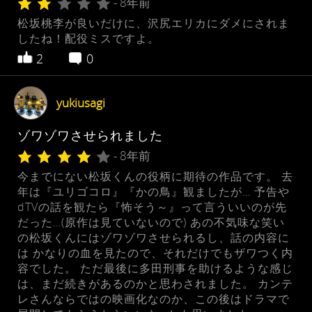
- 8年前
松坂桃李が良いだけに、沢尻エリカにダメにされま
したね！配役ミスですよ。
2
0
yukiusagi
ゾワゾワさせられました
- 8年前
今までにない松坂くんの役柄に期待の作品です。 去
年は『ユリゴコロ』『かの鳥』観ましたが… 予告や
dTVの話を観たら『怖そう～』って言ういいのが先
だった…(原作は見ていないので) あの不気味な笑い
の松坂くんにはゾワゾワさせられるし、話の内容に
は かなりの血を見たので、それだけでもザワつく内
容でした。 ただ最後に多田刑事を助けるような感じ
は、まだ続きがあるのかと思わされました。 カンテ
レさんならではの映画化なのか、この後はドラマで