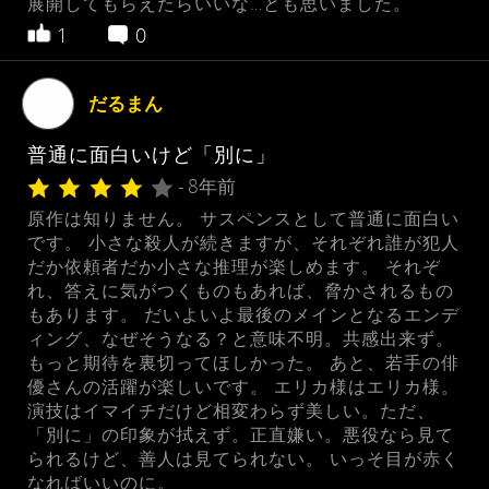
展開してもらえたらいいな…とも思いました。
1
0
だるまん
普通に面白いけど「別に」
- 8年前
原作は知りません。 サスペンスとして普通に面白い
です。 小さな殺人が続きますが、それぞれ誰が犯人
だか依頼者だか小さな推理が楽しめます。 それぞ
れ、答えに気がつくものもあれば、脅かされるもの
もあります。 だいよいよ最後のメインとなるエンデ
ィング、なぜそうなる？と意味不明。共感出来ず。
もっと期待を裏切ってほしかった。 あと、若手の俳
優さんの活躍が楽しいです。 エリカ様はエリカ様。
演技はイマイチだけど相変わらず美しい。ただ、
「別に」の印象が拭えず。正直嫌い。悪役なら見て
られるけど、善人は見てられない。 いっそ目が赤く
なればいいのに。