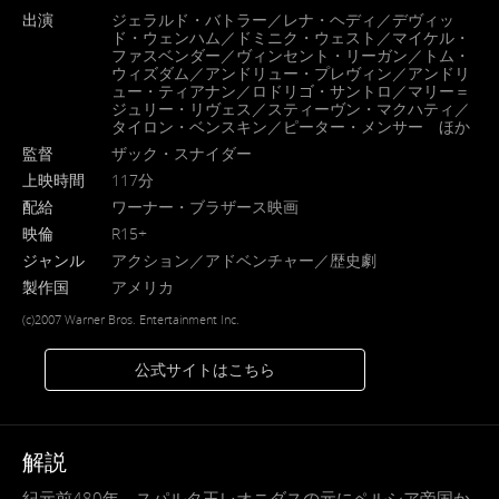
出演
ジェラルド・バトラー／レナ・ヘディ／デヴィッ
ド・ウェンハム／ドミニク・ウェスト／マイケル・
ファスベンダー／ヴィンセント・リーガン／トム・
ウィズダム／アンドリュー・プレヴィン／アンドリ
ュー・ティアナン／ロドリゴ・サントロ／マリー＝
ジュリー・リヴェス／スティーヴン・マクハティ／
タイロン・ベンスキン／ピーター・メンサー ほか
監督
ザック・スナイダー
上映時間
117分
配給
ワーナー・ブラザース映画
映倫
R15+
ジャンル
アクション／アドベンチャー／歴史劇
製作国
アメリカ
(c)2007 Warner Bros. Entertainment Inc.
公式サイトはこちら
解説
紀元前480年、スパルタ王レオニダスの元にペルシア帝国か