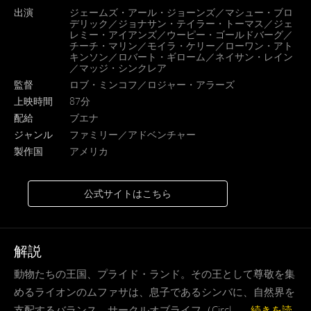
出演
ジェームズ・アール・ジョーンズ／マシュー・ブロ
デリック／ジョナサン・テイラー・トーマス／ジェ
レミー・アイアンズ／ウーピー・ゴールドバーグ／
チーチ・マリン／モイラ・ケリー／ローワン・アト
キンソン／ロバート・ギローム／ネイサン・レイン
／マッジ・シンクレア
監督
ロブ・ミンコフ／ロジャー・アラーズ
上映時間
87分
配給
ブエナ
ジャンル
ファミリー／アドベンチャー
製作国
アメリカ
公式サイトはこちら
解説
動物たちの王国、プライド・ランド。その王として尊敬を集
めるライオンのムファサは、息子であるシンバに、自然界を
支配するバランス、サークルオブライフ（Circl . . .
続きを読