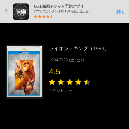
No.1 映画チケット予約アプリ
x
開く
アプリでカンタン予約！試写会が当たる♪
ライオン・キング（1994）
1994/7/23 (土) 公開
4.5
1
件レビュー