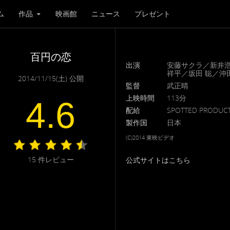
ム
作品
映画館
ニュース
プレゼント
百円の恋
出演
安藤サクラ／新井
祥平／坂田 聡／沖
2014/11/15(土) 公開
監督
武正晴
上映時間
113分
4.6
配給
SPOTTED PRODUC
製作国
日本
(C)2014 東映ビデオ
15
件レビュー
公式サイトはこちら