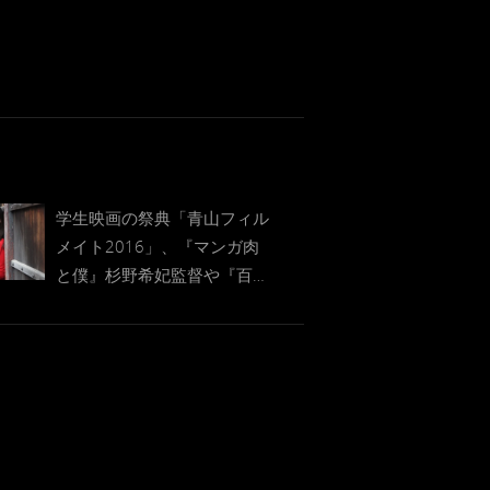
学生映画の祭典「青山フィル
メイト2016」、『マンガ肉
と僕』杉野希妃監督や『百円
の恋』武正晴監督らがゲスト
審査員に