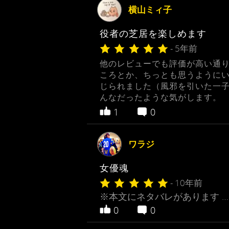
横山ミィ子
役者の芝居を楽しめます
- 5年前
他のレビューでも評価が高い通
ころとか、ちっとも思うように
じられました（風邪を引いた一
んなだったような気がします。
1
0
ワラジ
女優魂
- 10年前
※本文にネタバレがあります …
0
0