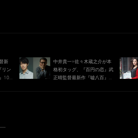
督新
中井貴一×佐々木蔵之介が本
『リン
格初タッグ、『百円の恋』武
』10月
正晴監督最新作『嘘八百』
2018年公開