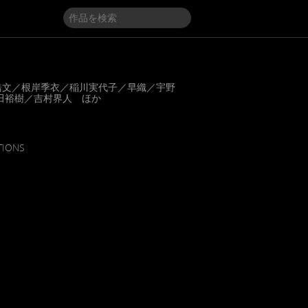
浩文／根岸季衣／稲川実代子／早織／宇野
田裕樹／吉村界人 ほか
TIONS