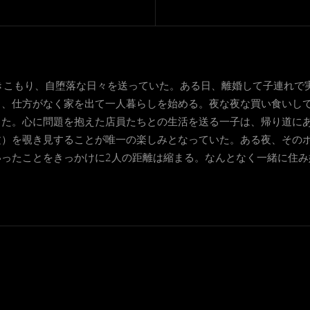
きこもり、自堕落な日々を送っていた。ある日、離婚して子連れで
り、仕方がなく家を出て一人暮らしを始める。夜な夜な買い食いし
った。心に問題を抱えた店員たちとの生活を送る一子は、帰り道に
文）を覗き見することが唯一の楽しみとなっていた。ある夜、その
いったことをきっかけに2人の距離は縮まる。なんとなく一緒に住み