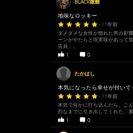
BLACK微糖
地味なロッキー
- 11年前
ダメダメな女性が惚れた男の影響
ーンがやたらと現実味があって
店員」。
1
0
たかはし
本気になったら幸せが付いて
- 11年前
本気で何かに打ち込んだら、こん
烈なまでに引き出してくれた、素
1
0