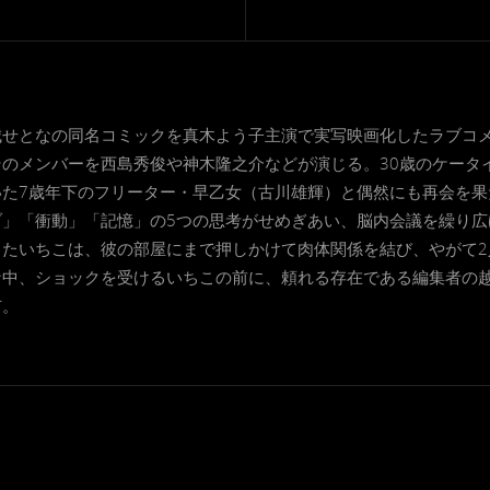
城せとなの同名コミックを真木よう子主演で実写映画化したラブコ
のメンバーを西島秀俊や神木隆之介などが演じる。30歳のケータ
いた7歳年下のフリーター・早乙女（古川雄輝）と偶然にも再会を果
ブ」「衝動」「記憶」の5つの思考がせめぎあい、脳内会議を繰り広
ったいちこは、彼の部屋にまで押しかけて肉体関係を結び、やがて2
中、ショックを受けるいちこの前に、頼れる存在である編集者の越
市。