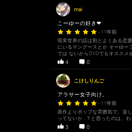
mai
こーゆーの好き❤︎
- 11年前
現実世界の話は割とよくある恋愛
にいるマングースとか そーゆー
では ないからDVDでもオススメ
4
0
こけしりんご
アラサー女子向け。
- 11年前
原作よりポップな雰囲気で、楽し
ってないか…？と思ったのは、わ
3
0