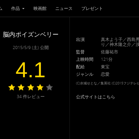
ム
作品
映画館
ニュース
プレゼント
脳内ポイズンベリー
出演
真木よう子／西島
り／神木隆之介／浅
2015/5/9 (土) 公開
監督
佐藤祐市
上映時間
121分
4.1
配給
東宝
ジャンル
恋愛
(C)水城せとな／集英社 (C)2015フジテ
34
件レビュー
公式サイトはこちら