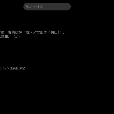
秀俊／古川雄輝／成河／吉田羊／桜田ひよ
野和之 ほか
レビジョン 集英社 東宝