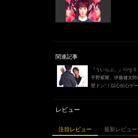
関連記事
『ういらぶ。』King & P
平野紫耀、伊藤健太郎
壁ドン”！以心伝心ゲ
気あいあい
レビュー
注目レビュー
最新レビュー