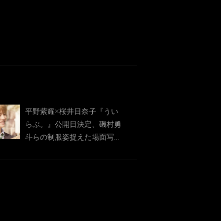
平野紫耀×桜井日奈子『うい
らぶ。』公開日決定、磯村勇
斗らの制服姿捉えた場面写真
も