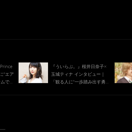
rince
『ういらぶ。』桜井日奈子×
に“エア
玉城ティナ インタビュー｜
ームで和
「観る人に“一歩踏み出す勇
気”を与えられたら」、“ムー
ドメーカー”平野紫耀のエピソ
ードも