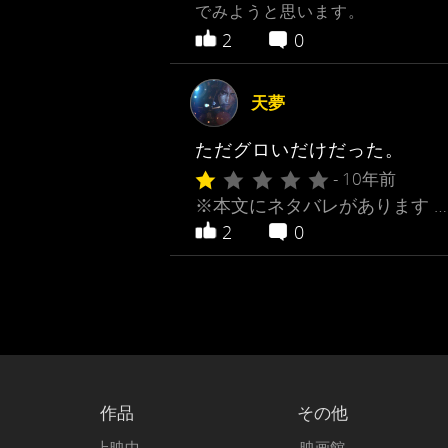
でみようと思います。
2
0
天夢
ただグロいだけだった。
- 10年前
※本文にネタバレがあります …
2
0
作品
その他
上映中
映画館