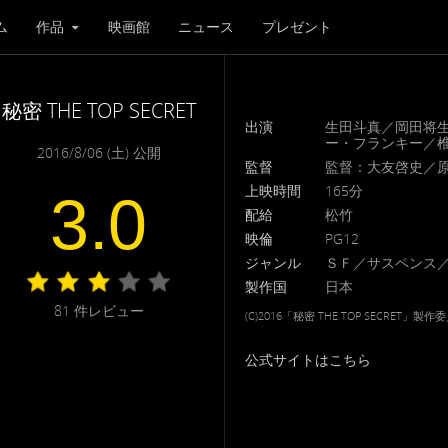
ム
作品
映画館
ニュース
プレゼント
秘密 THE TOP SECRET
出演
生田斗真／岡田将
ー・フランキー／
2016/8/06 (土) 公開
監督
監督：大友啓史／
上映時間
165分
3.0
配給
松竹
映倫
PG12
ジャンル
ＳＦ／サスペンス
製作国
日本
81
件レビュー
(C)2016「秘密 THE TOP SECRET」製作
公式サイトはこちら