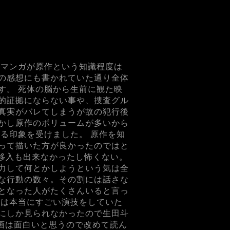
 マンガが原作という知識程度は
の感想にも書かれていた通り全体
す。 死体の脳から生前に観た映
的証拠にならない事や、捜査グル
真実がバレてしまうが故の犯行後
かし原作のボリュームが多いから
る印象を受けました。 原作を知
って描いた方が良かったのではと
移入も出来なかったし怖くない。
力して何とかしようという気は全
な行動の数々。その割には話さな
となった人がたくさんいると言っ
々は本当にすごい演技をしていた
にしか見られなかったので生田斗
画は面白いと思うので改めて読ん