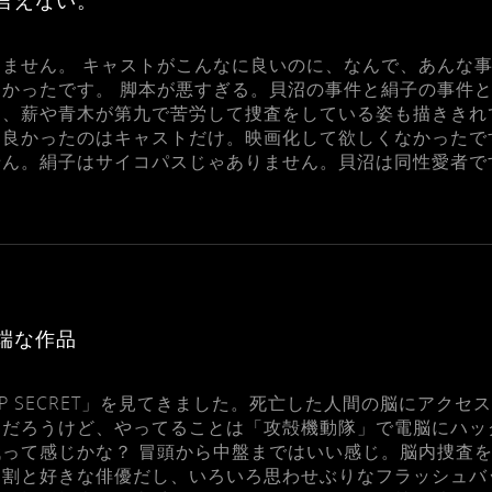
言えない。
ません。 キャストがこんなに良いのに、なんで、あんな
かったです。 脚本が悪すぎる。貝沼の事件と絹子の事件
、薪や青木が第九で苦労して捜査をしている姿も描ききれ
良かったのはキャストだけ。映画化して欲しくなかったで
ん。絹子はサイコパスじゃありません。貝沼は同性愛者で
端な作品
TOP SECRET」を見てきました。死亡した人間の脳にアク
んだろうけど、やってることは「攻殻機動隊」で電脳にハッ
って感じかな？ 冒頭から中盤まではいい感じ。脳内捜査
も割と好きな俳優だし、いろいろ思わせぶりなフラッシュバ