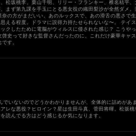
、松坂桃李、栗山千明、リリー・フランキー、椎名桔平、大森
が、まず第九課を手玉にとる悪女役の織田梨沙が全然ダメ
菜奈の方がまだいい。あのルックスで、あの滑舌の悪さで
思える程度。ドラマに説得力持たせられないな〜。 テイ
ックしたために電脳がウィルスに侵された感じ？ こうや
友啓史って好きな監督さんだったのに、これだけ豪華キャ
念です。
読んでいないのでどうかわかりませんが、全体的に詰めがあ
もアレな悪役？ヒロイン？星は生田斗真、菅田将暉、松坂桃
作を読んでる方はどう感じるか気になります。