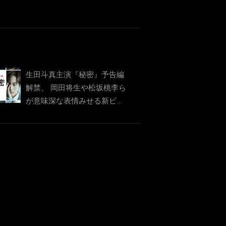
生田斗真主演『秘密』予告編
解禁、 岡田将生や松坂桃李ら
が意味深な表情みせる新ビジ
ュアルも解禁