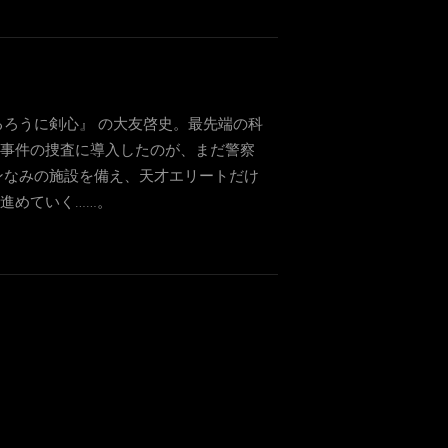
ろうに剣心』 の大友啓史。最先端の科
を事件の捜査に導入したのが、まだ警察
ンなみの施設を備え、天才エリートだけ
進めていく……。