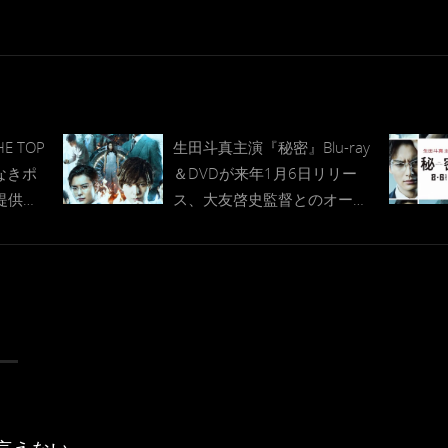
 TOP
生田斗真主演『秘密』Blu-ray
顔なきポ
＆DVDが来年1月6日リリー
提供、
ス、大友啓史監督とのオーデ
ィオコメンタリーやイベント
映像収録