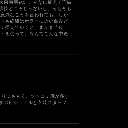
南朋etc. こんなに揃えて面白
。演技どころじゃないし、そもそも
生意気なことを言われても、しか
ストも終盤はホラーに近い血みど
って捉えていくと、まんま「攻
ストを使って、なんでこんな中途
まりにも甘く、ツッコミ所が多す
李のビジュアルと衣装スタッフ