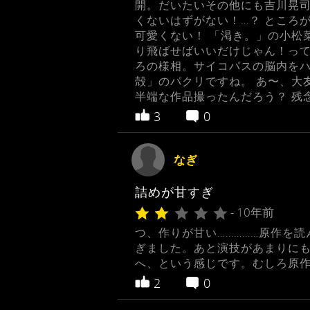
開。だいたいその他にも吉川晃司
くないはずがない！…？ ところ
可愛くない！ 「渇き。」の小松
り飛ばせばいいだけじゃん！って
ろの様相。サイコパスの脳内をハ
殻」のパクリですね。 あ〜、大
半端な作品撮ったんだろう？ 残
3
0
なぎ
詰めが甘すぎ
- 10年前
つ、作りが甘い……………原作を
ぎました。あと演技があまりに
へ、という感じです。むしろ原
2
0