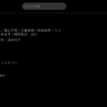
生／栗山千明／大森南朋／松坂桃李／リリ
椎名桔平／織田梨沙 ほか
原作：清水玲子
／ミステリー
委員会