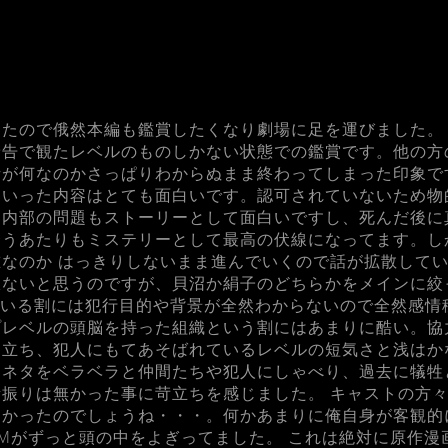
たので俄然本編も鑑賞したくなり劇場に足を運びました。
予告で観たレベルのものしかない状態での鑑賞です。他の方
が何なのかさっぱりわからぬまま終わってしまった印象で
といった内容はとても面白いです。認可されていないため物
察内部の問題もストーリーとして面白いですし、死んだ後に
合うあたりもミステリーとして最高の伏線になってます。し
なのか はっきりしないまま進んでいくので話が拡散してい
訳ないと思うのですが、貝沼か絹子のどちらかをメインに絞
ている割には犯行目的や背景が全然わからないので全然感情
プレベルの頭脳を持った組織という割にはあまりに酷い。協
目立ち、犯人にもてあそばれているレベルの短気さと浅はか
なネタをベラベラと仲間たちや犯人にしゃべり、過去に犠牲
振りは無かった事に苛立ちを感じました。 キャストの方
なかったのでしょうね・・・。何かあまりに俺自身が客観的
Mがずっと頭の中をよぎってました。 これは絶対に原作漫