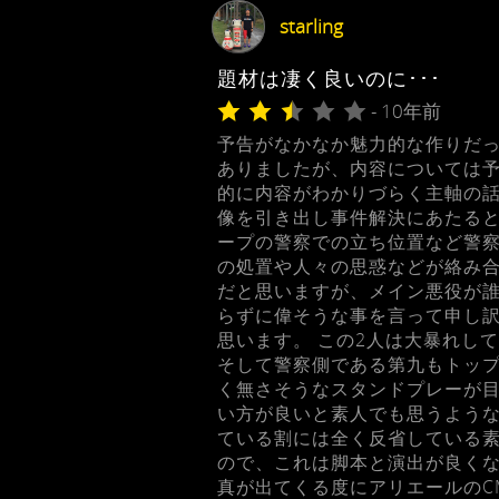
starling
題材は凄く良いのに･･･
- 10年前
予告がなかなか魅力的な作りだっ
ありましたが、内容については
的に内容がわかりづらく主軸の話
像を引き出し事件解決にあたる
ープの警察での立ち位置など警
の処置や人々の思惑などが絡み
だと思いますが、メイン悪役が誰
らずに偉そうな事を言って申し
思います。 この2人は大暴れし
そして警察側である第九もトッ
く無さそうなスタンドプレーが
い方が良いと素人でも思うよう
ている割には全く反省している素
ので、これは脚本と演出が良く
真が出てくる度にアリエールのC