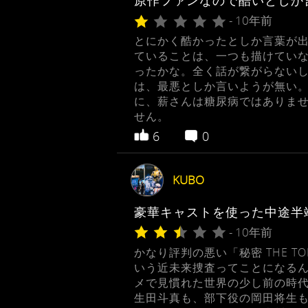
原作ファンなので酷いとしか
- 10年前
とにかく酷かったとしか言葉が出
ていることは、一つも描けていな
ったかな。全く話が繋がらないし
は、最悪としか言いようが無い。
に、薪さんは糖尿病ではありませ
せん。
6
0
KUBO
豪華キャストを使った中途半
- 10年前
かなり評判の悪い「秘密 THE 
いう近未来捜査ってことになる
メで見慣れた世界の少し前の時代
生田斗真も、部下役の岡田将生