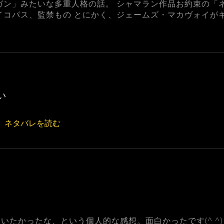
ガン」みたいな多重人格の話。 シャマラン作品お約束の「
イコパス、監禁もの とにかく、ジェームズ・マカヴォイが
い
ネタバレを読む
いたかったな、という個人的な感想。面白かったです(^ ^)