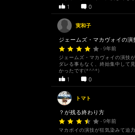
1
0
実和子
ジェームズ・マカヴォイの演
- 9年前
ジェームズ・マカヴォイの演技
ダレる事もなく、終始集中して
かったです(*^^*)
1
0
トマト
？が残る終わり方
- 9年前
マカボイの演技が狂気染みて迫力