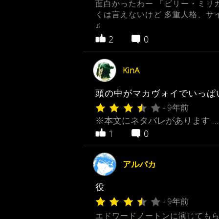
面白かったわー 「ビリー・ミリ
くは言えないけど 多重人格、サ
♫
2
0
KinA
頭の中がマカヴォイでいっぱ
- 9年前
※本文にネタバレがあります …
1
0
アルパカ
役
- 9年前
エドワードノートンに演じてもら