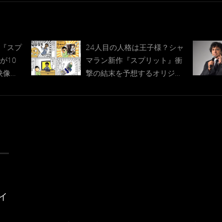
ン『スプ
24人目の人格は王子様？シャ
Dが10
マラン新作『スプリット』衝
映像
撃の結末を予想するオリジナ
ディン
ルイラスト到着
イ