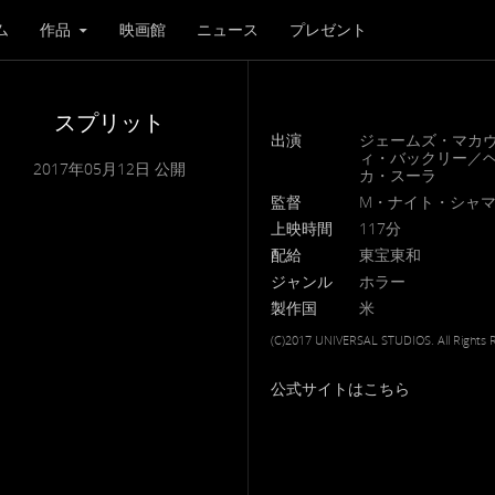
ム
作品
映画館
ニュース
プレゼント
スプリット
出演
ジェームズ・マカ
ィ・バックリー／
2017年05月12日 公開
カ・スーラ
監督
M・ナイト・シャ
上映時間
117分
配給
東宝東和
ジャンル
ホラー
製作国
米
(C)2017 UNIVERSAL STUDIOS. All Rights 
公式サイトはこちら