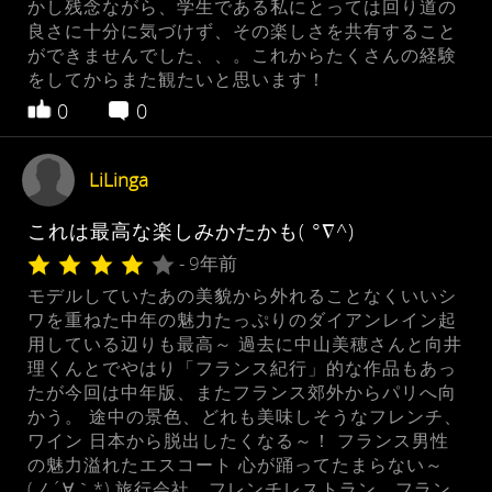
かし残念ながら、学生である私にとっては回り道の
良さに十分に気づけず、その楽しさを共有すること
ができませんでした、、。これからたくさんの経験
をしてからまた観たいと思います！
0
0
LiLinga
これは最高な楽しみかたかも( °∇^)
- 9年前
モデルしていたあの美貌から外れることなくいいシ
ワを重ねた中年の魅力たっぷりのダイアンレイン起
用している辺りも最高～ 過去に中山美穂さんと向井
理くんとでやはり「フランス紀行」的な作品もあっ
たが今回は中年版、またフランス郊外からパリへ向
かう。 途中の景色、どれも美味しそうなフレンチ、
ワイン 日本から脱出したくなる～！ フランス男性
の魅力溢れたエスコート 心が踊ってたまらない～
(ノ´∀｀*) 旅行会社、フレンチレストラン、フラン