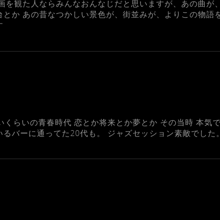
映画を観た人ならみんなおんなじだと思いますが、あの曲が
台とか あの昔なつかしい景色が、街並みが、よりこの物語
す
しいくらいの青春時代 恋とか将来とか夢とか その当時 本
いるバーに通ってた20代も。 ジャズセッション素敵でした