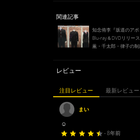
関連記事
知念侑李『坂道のアポ
Blu-ray＆DVDリリ
薫・千太郎・律子の制
レビュー
注目レビュー
最新レビュー
まい
☺︎
- 8年前