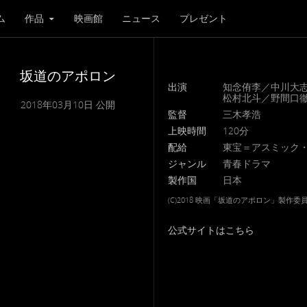
ム
作品
映画館
ニュース
プレゼント
坂道のアポロン
出演
知念侑李／中川大
松村北斗／野間口
2018年03月10日 公開
監督
三木孝浩
上映時間
120分
配給
東宝＝アスミック
ジャンル
青春ドラマ
製作国
日本
(C)2018 映画「坂道のアポロン」製作委員
公式サイトはこちら