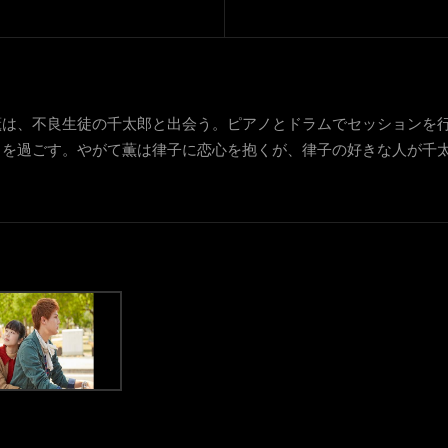
薫は、不良生徒の千太郎と出会う。ピアノとドラムでセッションを
を過ごす。やがて薫は律子に恋心を抱くが、律子の好きな人が千太