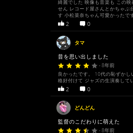
綺麗でした 映像も音楽も この
せん レコード屋さんとかちゃぶ
す 小松菜奈ちゃん可愛かったで
2
0
タマ
昔を思い出しました
- 8年前
良かったです。 10代の恥ずか
格好付けて ジャズの生演奏して
2
0
どんどん
監督のこだわりに萌えた
- 8年前