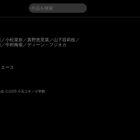
志／小松菜奈／真野恵里菜／山下容莉枝／
徹／中村梅雀／ディーン・フジオカ
・エース
会 (C)2008 小玉ユキ／小学館