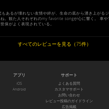
恋もあるが壊れない友情や絆が、生命の底から湧き上がる
観た人それぞれのmy favorite songが心に響く。
佐世保がよく表現されている。
すべてのレビューを見る（75件）
アプリ
サポート
iOS
よくある質問
Android
カスタマサポート
お問い合わせ
レビュー投稿のガイドライン
広告掲載