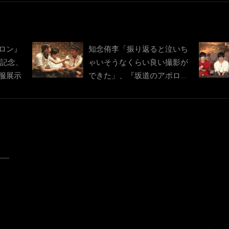
ロン』
知念侑李「振り返ると泣いち
ース記念、
ゃいそうなくらい良い撮影が
服展示
できた」、『坂道のアポロ
ン』メイキング映像の一部お
披露目