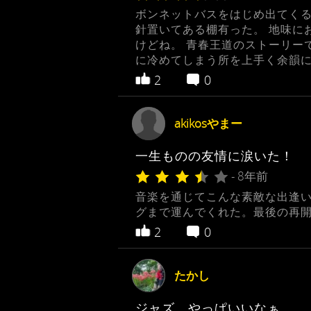
ボンネットバスをはじめ出てくる
針置いてある棚有った。 地味に
けどね。 青春王道のストーリー
に冷めてしまう所を上手く余韻
2
0
akikosやまー
一生ものの友情に涙いた！
- 8年前
音楽を通じてこんな素敵な出逢
グまで運んでくれた。最後の再
2
0
たかし
ジャズ、やっぱいいなぁ