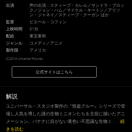
出演
声の出演：スティーブ・カレル／サンドラ・ブロッ
ク／ジョン・ハム／マイケル・キートン／アリソ
ン・ジャネイ／スティーブ・クーガン ほか
監督
ピエール・コフィン
上映時間
91分
配給
東宝東和
ジャンル
コメディ／アニメ
製作国
アメリカ
(C)2014 Universal Pictures.
公式サイトはこちら
解説
ユニバーサル・スタジオ製作の『怪盗グルー』シリーズで登
場し人気を博した謎の生物ミニオンたちを主役に描いたアニ
メーション。バナナに目がない黄色い不思議な生物ミ . . .
続
きを読む