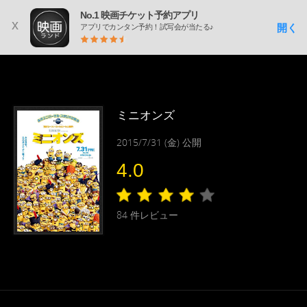
No.1 映画チケット予約アプリ
x
開く
アプリでカンタン予約！試写会が当たる♪
ミニオンズ
2015/7/31 (金) 公開
4.0
84
件レビュー