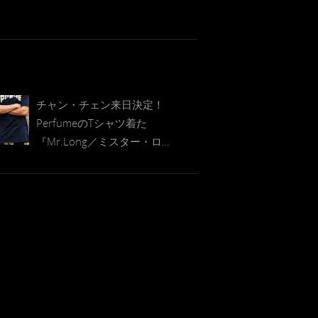
チャン・チェン来日決定！
PerfumeのTシャツ着た
『Mr.Long／ミスター・ロ
ン』ビジュアル解禁