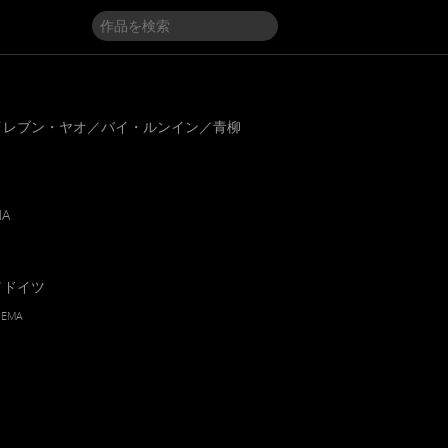
イレブン・ヤオ／バイ・ルンイン／青柳
MA
／ドイツ
NEMA