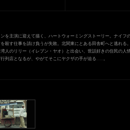
ェンを主演に迎えて描く、ハートウォーミングストーリー。ナイフ
アを殺す仕事を請け負うが失敗。北関東にとある田舎町へと逃れる
台湾人のリリー（イレブン・ヤオ）と出会い、世話好きの住民の人
列店となるが、やがてそこにヤクザの手が迫る......。