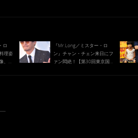
ー・ロ
『Mr.Long／ミスター・ロ
料理姿
ン』チャン・チェン来日にフ
像、青
ァン悶絶！【第30回東京国際
映画祭】