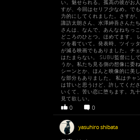
い。魅せられる。孤高の彼がお人
すが、今回はセリフ少なめ。で
力的にしてくれました。さすが。
諏訪太朗さん、水澤紳吾さんたち
さんは、なんで、あんなねちっ
どころのひとつ。ほめてます。 
ツを着ていて。発表時、ツイッタ
が減る映画でもありました。チ
はたまらない。 SUBU監督に
うか。私たち見る側の想像に委ね
シーンとか、ほんと映像的に美
な部分もありました。 私はチャ
は甘いと思うけど、許してくださ
いくて、苦い恋に堕ちます。九
見て欲しい。
0
0
yasuhiro shibata