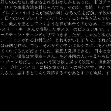
好しの人たちに巻き込まれるおかしみもあった。 私はチ
も、ひとつ表現方法を封じられても、その分、表情、たたず
 イレブン・ヤオさんが物語の鍵になる女性を好演。子役
、日本のバイプレイヤーがチャン・チェンを巻き込んでい
こく、他人を堕としていくような役が似合うのかなあ。この
レスリー・キーさんが撮影したポスターのビジュアルで、チャン
ーのチェン・チェン迷がザワつきましたが、ちゃんと訳が
ェン・チェンが作るお料理が、どれもおいしそうで。それが
しては静的な作品。でも、それがやがてカタルシスに。あと
てくれてるのが好きでした。妄想力発揮できる。 日本と
しかった。撮影は古屋幸一さん。あと外国の人から見たら日
ン・チェン迷だし。ああいう実は殺し屋って設定や、擬似
い。 追伸：ハイローに脳を焼かれた人の感想です。俺た
十九さん、恋するとこんな表情するのかあとすごく新鮮。す