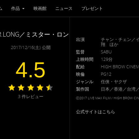
ム
作品
映画館
ニュース
プレゼント
R.LONG／ミスター・ロン
出演
チャン・チェン／
翔 ほか
2017/12/16(土) 公開
監督
SABU
上映時間
129分
4.5
配給
HIGH BROW CINE
映倫
PG12
ジャンル
任侠・ヤクザ
製作国
日本／香港／台湾
3
件レビュー
Ⓒ2017 LIVE MAX FILM / HIGH BROW CI
公式サイトはこちら