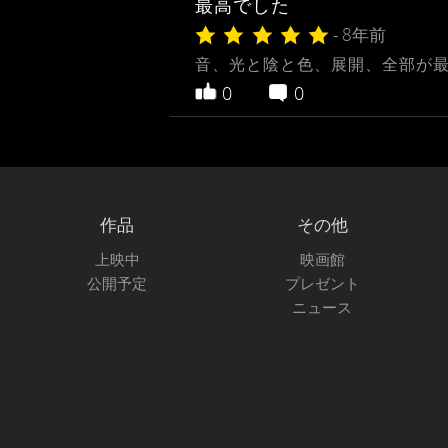
最高でした
- 8年前
音、光と陰と色、展開、全部が
0
0
作品
その他
上映中
映画館
公開予定
プレゼント
ニュース