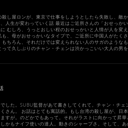
の殺し屋ロンが、東京で仕事をしようとしたら失敗し、敵
、人生が変わっていく話 最近はご近所さんの「おせっか
に むしろ、うっとおしい程のおせっかいと人情が人を変
私も、母がおせっかいなタイプで、ご近所に中国人がたく
 もちろん、それだけでは変えられない人のサガのような
とって久しぶりのチャン・チェンは渋かっこいい大人の男
話
でした。SUBU監督があて書きしてくれて。チャン・チェ
くさん。 お話はとても寓話的。もし台湾の殺し屋が、日
りますが。のどかでもあって。それがラストに向かって昇華
。しかもナイフ使いの達人。動きのシャープさ。そして、あ